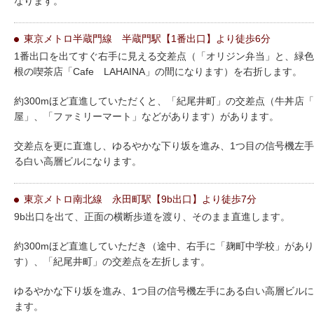
なります。
東京メトロ半蔵門線 半蔵門駅【1番出口】より徒歩6分
1番出口を出てすぐ右手に見える交差点（「オリジン弁当」と、緑
根の喫茶店「Cafe LAHAINA」の間になります）を右折します。
約300mほど直進していただくと、「紀尾井町」の交差点（牛丼店
屋」、「ファミリーマート」などがあります）があります。
交差点を更に直進し、ゆるやかな下り坂を進み、1つ目の信号機左
る白い高層ビルになります。
東京メトロ南北線 永田町駅【9b出口】より徒歩7分
9b出口を出て、正面の横断歩道を渡り、そのまま直進します。
約300mほど直進していただき（途中、右手に「麹町中学校」があ
す）、「紀尾井町」の交差点を左折します。
ゆるやかな下り坂を進み、1つ目の信号機左手にある白い高層ビル
ます。